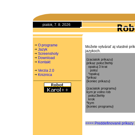
piatok, 7. 8. 2026
O programe
Možete vytvárať aj vlastné prí
Jazyk
jazykoch.
Screenshoty
Download
{zaciatok prikazu}

Kontakt
prikaz poloz3tehly

  opakuj 3 krat

Verzia 2.0
    poloz

  *opakuj

Kniznica
*prikaz

{koniec prikazu}

{zaciatok programu}

kym je volno rob

  poloz3tehly

  krok

*kym

<<<< Preddefinované príkazy