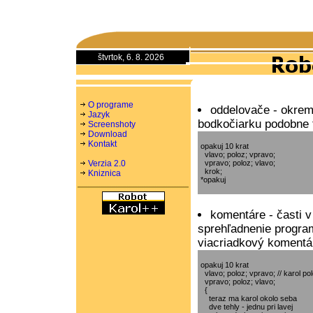
štvrtok, 6. 8. 2026
O programe
oddelovače - okrem
Jazyk
bodkočiarku podobne 
Screenshoty
Download
Kontakt
opakuj 10 krat

  vlavo; poloz; vpravo;

Verzia 2.0
  vpravo; poloz; vlavo;

  krok;

Kniznica
komentáre - časti v
sprehľadnenie progra
viacriadkový komentá
opakuj 10 krat

  vlavo; poloz; vpravo; // karol po
  vpravo; poloz; vlavo; 

  { 

    teraz ma karol okolo seba 

    dve tehly - jednu pri lavej 
