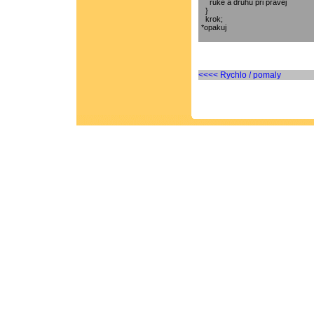
    ruke a druhu pri pravej 

  }

  krok;

<<<< Rychlo / pomaly